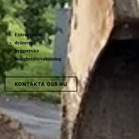
Entreprenad
dränering
byggservice
fastighetsförvalnitning
KONTAKTA OSS NU